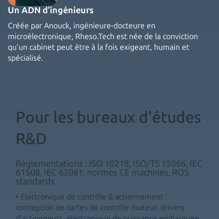
Un ADN d’ingénieurs
Créée par Anouck, ingénieure-docteure en
microélectronique, Rheso.Tech est née de la conviction
qu’un cabinet peut être à la fois exigeant, humain et
spécialisé.
Pour les bureaux d'études
R&D
Réglementations : ISO 10218, ISO/TS 15066, IEC
61508, IEC 62061, normes CE machines, ROS
standards
• Electronique de contrôle & actionnement :
conception de cartes de contrôle moteur, drivers
d'actionneurs, électronique de puissance embarquée,