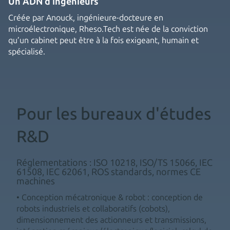
Un ADN d’ingénieurs
Créée par Anouck, ingénieure-docteure en
microélectronique, Rheso.Tech est née de la conviction
qu’un cabinet peut être à la fois exigeant, humain et
spécialisé.
Pour les bureaux d'études
R&D
Réglementations : ISO 10218, ISO/TS 15066, IEC
61508, IEC 62061, ROS standards, normes CE
machines
• Conception mécatronique & robot : conception de
robots industriels et collaboratifs (cobots),
dimensionnement des actionneurs et transmissions,